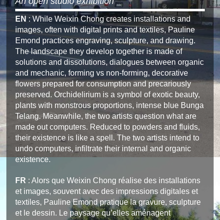
An open studio exhibition
EN
 : 
While Weixin Chong creates installations and 
images, often with digital prints and textiles, Pauline 
Emond practices engraving, sculpture, and drawing. 
The landscape they develop together is made of 
solutions and dissolutions, dialogues between organic 
and mechanic, forming vs non-forming, decorative 
flowers prepared for consumption and precariously 
preserved. Orchidelirium is a symbol of exotic beauty, 
plants with monstrous proportions, intense blue Bunga 
Telang. Meanwhile, the two artists question what are 
made out computers. Reduced to powders and fluids, 
their existence is like a spell. The two artists intend to 
undo computers, infiltrate their internal and organic 
existence.
FR 
: Alors que Weixin Chong réalise des installations 
et images, souvent avec des impressions digitales et 
textiles, Pauline Emond pratique la gravure, sculpture 
et le dessin. Le paysage qu’elles aménagent 