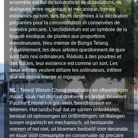
ensemble est fait de solutions et de dissolutions, de 
dialogues entre organique et mécanique, formes 
existantes ou non, des fleurs destinées à la décoration 
préparées pour la consommation et conservées de 
manière précaire. L’orchidelirium est un symbole de la 
beauté exotique, de plantes aux proportions 
monstrueuses, bleu intense de Bunga Telang. 
Parallèlement, les deux artistes questionnent de quoi 
sont faits nos ordinateurs. Réduits à des poudres et 
des fluides, leur existence est comme un sort. Les 
deux artistes veulent défaire les ordinateurs, infiltrer 
leur existence interne et organique.
NL
 : 
Terwijl Weixin Chong installaties en afbeeldingen
maakt, vaak met digitaal drukwerk en textiel, beoefent
Pauline Emond het graveren, beeldhouwen en
tekenen. Het landschap dat ze samen ontwikkelen,
bestaat uit oplossingen en ontbindingen, uit dialogen
tussen organisch en mechanisch, uit bestaande
vormen of net niet, uit bloemen bedoeld voor decoratie
en klaar voor consumptie en conservatie op precaire