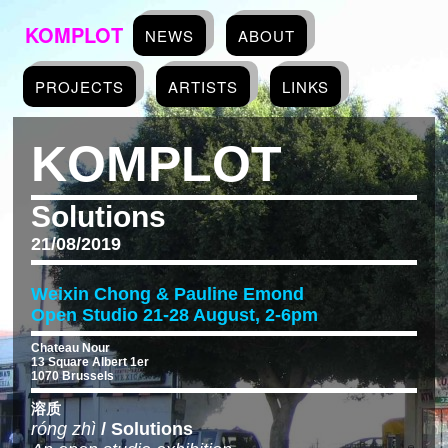
KOMPLOT
NEWS
ABOUT
PROJECTS
ARTISTS
LINKS
KOMPLOT
Solutions
21/08/2019
Weixin Chong & Pauline Emond
Open Studio 21-28 August, 2-6pm
Chateau Nour
13 Square Albert 1er
1070 Brussels
溶质 
róng zhì
 / Solutions 