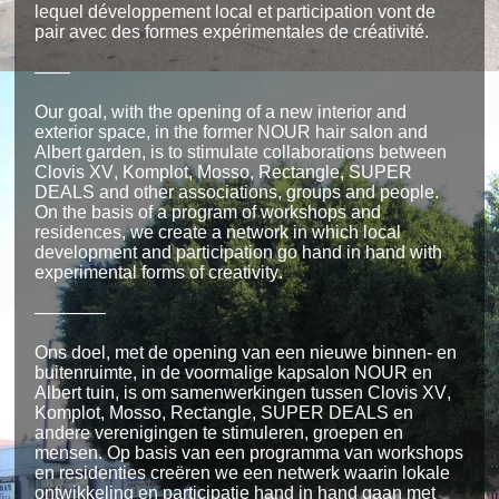
lequel développement local et participation vont de
pair avec des formes expérimentales de créativité.
——
Our goal, with the opening of a new interior and
exterior space, in the former NOUR hair salon and
Albert garden, is to stimulate collaborations between
Clovis XV, Komplot, Mosso, Rectangle, SUPER
DEALS and other associations, groups and people.
On the basis of a program of workshops and
residences, we create a network in which local
development and participation go hand in hand with
experimental forms of creativity.
————
Ons doel, met de opening van een nieuwe binnen- en
buitenruimte, in de voormalige kapsalon NOUR en
Albert tuin, is om samenwerkingen tussen Clovis XV,
Komplot, Mosso, Rectangle, SUPER DEALS en
andere verenigingen te stimuleren, groepen en
mensen. Op basis van een programma van workshops
en residenties creëren we een netwerk waarin lokale
ontwikkeling en participatie hand in hand gaan met